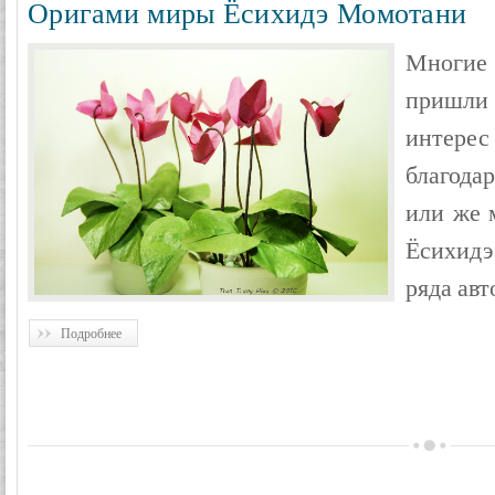
Оригами миры Ёсихидэ Момотани
Многие
пришли 
интере
благода
или же 
Ёсихидэ
ряда ав
Подробнее