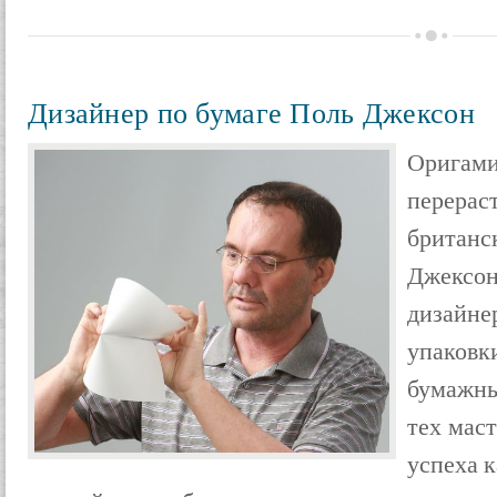
Дизайнер по бумаге Поль Джексон
Оригам
перерас
британ
Джекс
дизайн
упаковк
бумажны
тех мас
успеха к