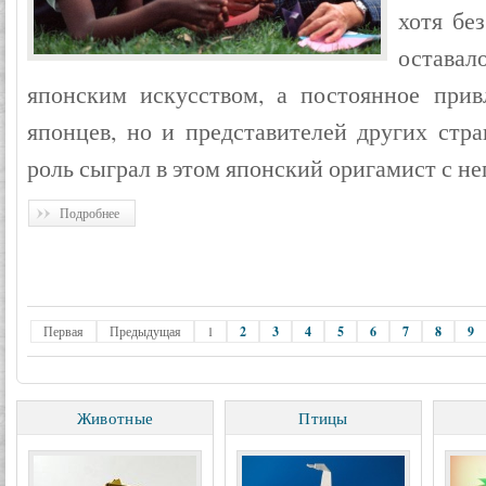
хотя бе
остав
японским искусством, а постоянное прив
японцев, но и представителей других стр
роль сыграл в этом японский оригамист с не
Подробнее
Первая
Предыдущая
1
2
3
4
5
6
7
8
9
Животные
Птицы