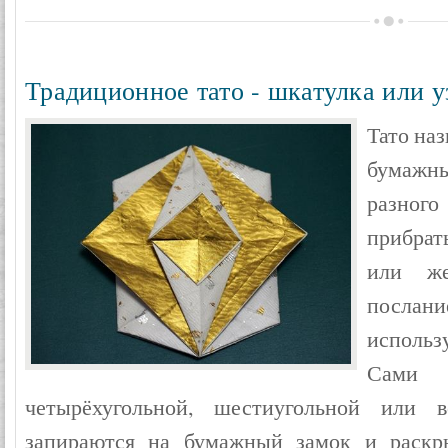
Традиционное тато - шкатулка или у
Тато на
бумажн
разного
прибрат
или же
послан
исполь
Сами 
четырёхугольной, шестиугольной или 
запираются на бумажный замок и раскры