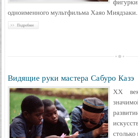
фигурки
одноименного мультфильма Хаяо Миядзаки
.
Подробнее
Видящие руки мастера Сабуро Казэ
ХХ век
значим
развити
искусст
столько