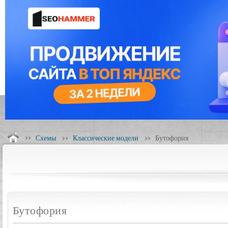
Схемы
Классические модели
Бутофория
Бутофория