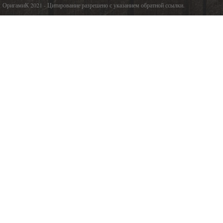
ОригамиК 2021 - Цитирование разрешено с указанием обратной ссылки.