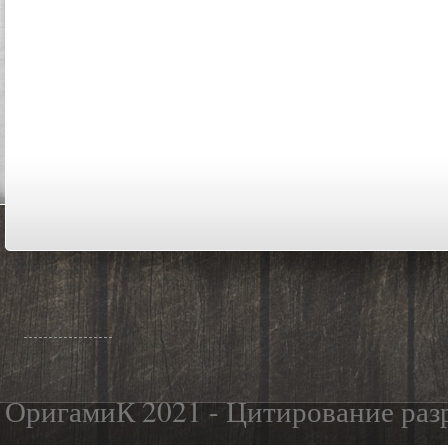
ОригамиК 2021 - Цитирование разр