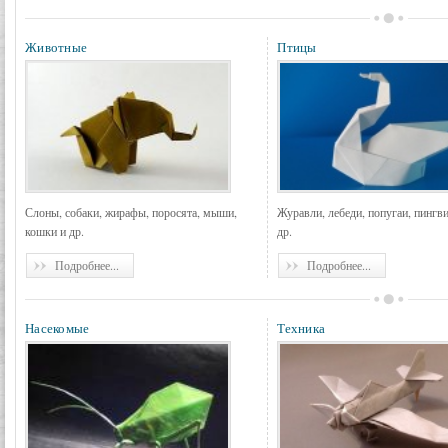
Животные
Птицы
Слоны, собаки, жирафы, поросята, мыши,
Журавли, лебеди, попугаи, пингв
кошки и др.
др.
Подробнее...
Подробнее...
Насекомые
Техника