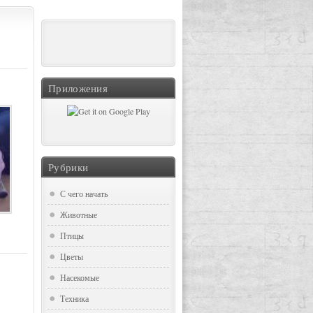
Приложения
Рубрики
С чего начать
Животные
Птицы
Цветы
Насекомые
Техника