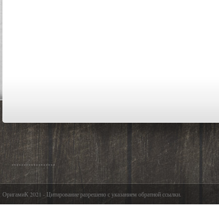
ОригамиК 2021 - Цитирование разрешено с указанием обратной ссылки.