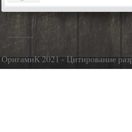
ОригамиК 2021 - Цитирование разр