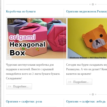
Коробочка из бумаги
Оригами медвежонок Рилакк
Чудесная шестиугольная коробочка для
Сегодня мы будем складывать м
подарков и мелочей. Вместе с крышкой
Рилаккума. А что он делает? Кон
понадобится всего из 2 листа бумаги бумаги.
валяется на кровати!
Складываем!
Подробнее...
Подробнее...
Оригами + салфетки: роза
Оригами + салфетки: лебедь