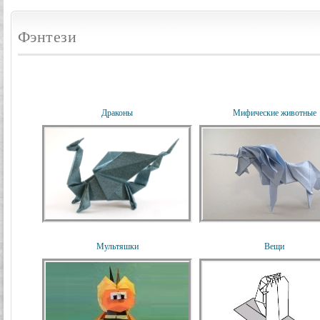
Фэнтези
Драконы
Мифические животные
Мультяшки
Вещи