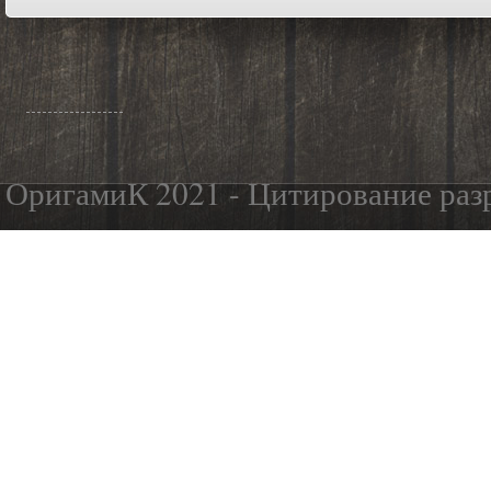
ОригамиК 2021 - Цитирование разр