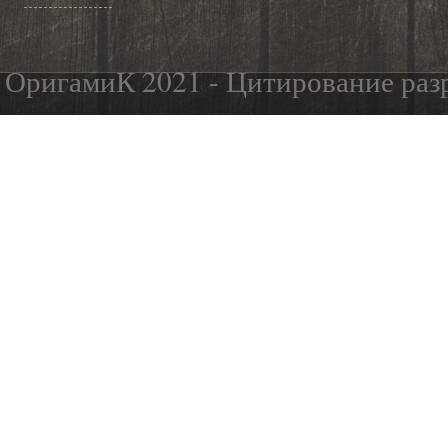
ОригамиК 2021 - Цитирование разр