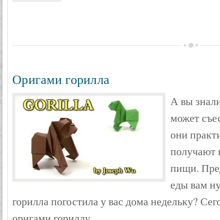
Оригами горилла
А вы знали
может съес
они практ
получают 
пищи. Пре
еды вам н
горилла погостила у вас дома недельку? Се
оригами гориллу.