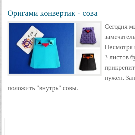
Оригами конвертик - сова
Сегодня м
замечател
Несмотря н
3 листов б
прикрепит
нужен. За
положить "внутрь" совы.