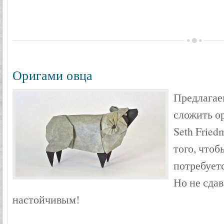
Оригами овца
Предлагае
сложить о
Seth Fried
того, чтоб
потребует
Но не сдав
настойчивым!