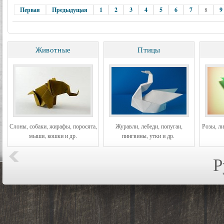
Первая
Предыдущая
1
2
3
4
5
6
7
8
9
Животные
Птицы
Слоны, собаки, жирафы, поросята,
Журавли, лебеди, попугаи,
Розы, ли
мыши, кошки и др.
пингвины, утки и др.
Р