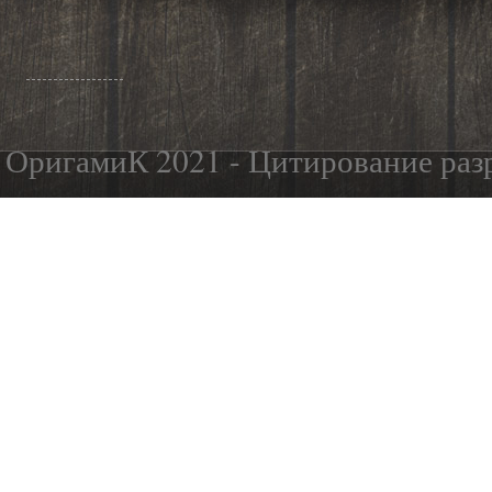
ОригамиК 2021 - Цитирование разр