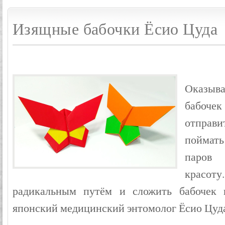
Изящные бабочки Ёсио Цуда
Оказыв
бабоче
отправ
поймать
паров 
красо
радикальным путём и сложить бабочек 
японский медицинский энтомолог Ёсио Цу