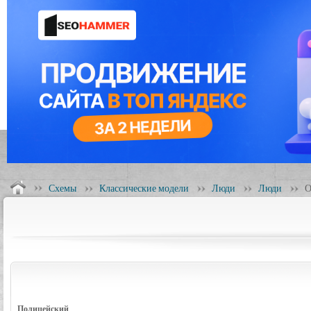
Схемы
Классические модели
Люди
Люди
О
Полицейский