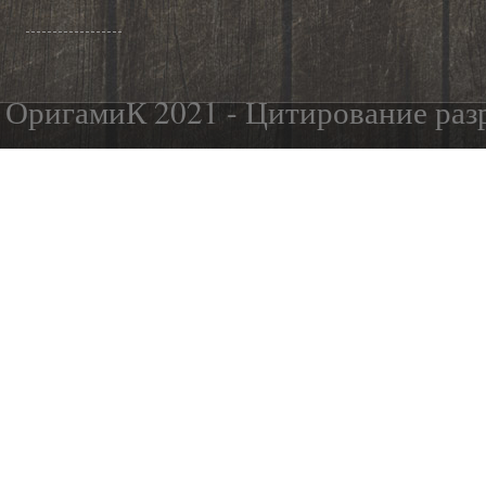
ОригамиК 2021 - Цитирование разр