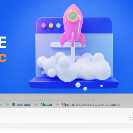
и
Животные
Мыши
Оригами схема мышки-гонщика