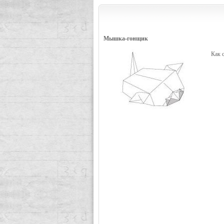
Мышка-гонщик
Как 