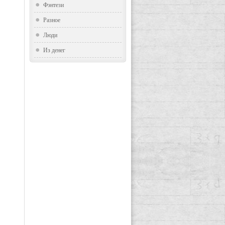
Фэнтези
Разное
Люди
Из денег