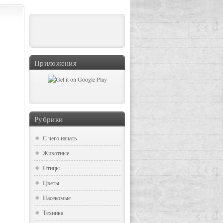
Приложения
Рубрики
С чего начать
Животные
Птицы
Цветы
Насекомые
Техника