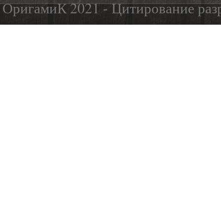
ОригамиК 2021 - Цитирование разр