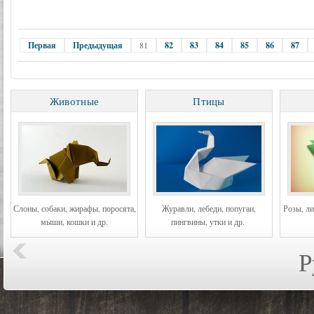
Первая
Предыдущая
81
82
83
84
85
86
87
Животные
Птицы
Слоны, собаки, жирафы, поросята,
Журавли, лебеди, попугаи,
Розы, ли
мыши, кошки и др.
пингвины, утки и др.
Р