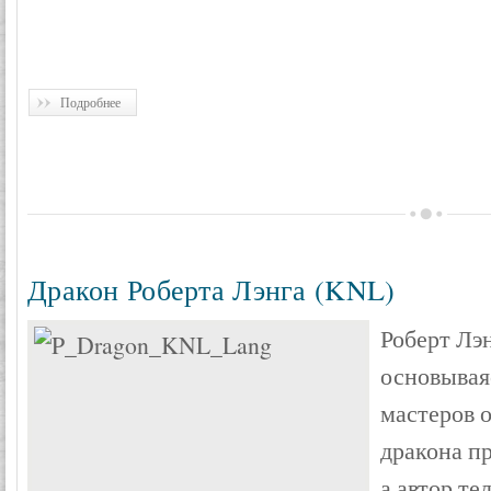
Подробнее
Дракон Роберта Лэнга (KNL)
Роберт Лэн
основываяс
мастеров 
дракона п
а автор тел