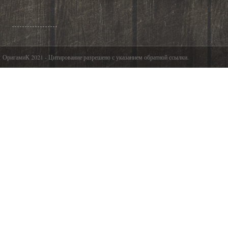
ОригамиК 2021 - Цитирование разрешено с указанием обратной ссылки.