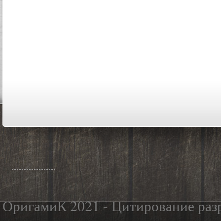
ОригамиК 2021 - Цитирование разр