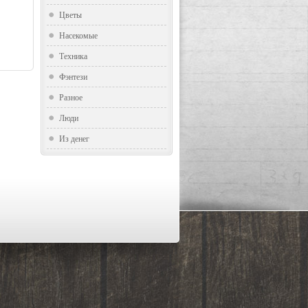
Цветы
Насекомые
Техника
Фэнтези
Разное
Люди
Из денег