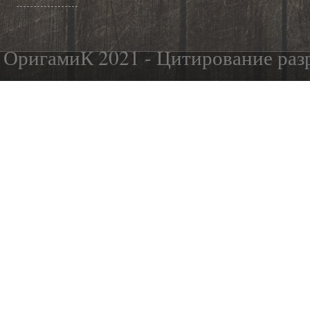
ОригамиК 2021 - Цитирование разр