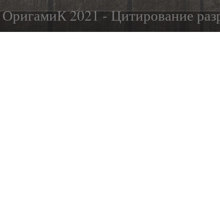
ОригамиК 2021 - Цитирование разр