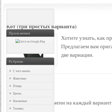
Кот (три простых варианта)
Приложения
Хотите узнать, как п
Предлагаем вам ориг
две вариации.
Рубрики
С чего начать
Нам понадобится:
Животные
Птицы
- Квадратный лист.
Цветы
- Около 5 минут времени на каждый вариант
Насекомые
Техника